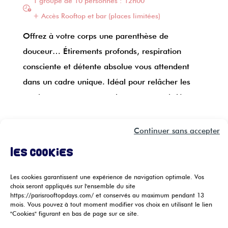
1 groupe de 10 personnes : 12h00
+ Accès Rooftop et bar (places limitées)
Offrez à votre corps une parenthèse de
douceur… Étirements profonds, respiration
consciente et détente absolue vous attendent
dans un cadre unique. Idéal pour relâcher les
tensions, gagner en souplesse et repartir léger et
aligné. Que vous soyez sportif ou en quête de
À partir de 14 ans, enfants de -16 ans accompagnés
bien-être, ce moment est pour vous.
Continuer sans accepter
obligatoirement d’un adulte
Respirez, étirez, admirez la vue… et
Les cookies
Pensez à apporter une serviette et une gourde d’eau
reconnectez-vous à l’essentiel.
Les cookies garantissent une expérience de navigation optimale. Vos
choix seront appliqués sur l'ensemble du site
https://parisrooftopdays.com/ et conservés au maximum pendant 13
Retour aux actus
mois. Vous pouvez à tout moment modifier vos choix en utilisant le lien
"Cookies" figurant en bas de page sur ce site.