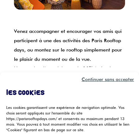
Venez accompagner et encourager vos amis qui
participent à une des activités des Paris Rooftop
days, ou montez sur le rooftop simplement pour
le plaisir du moment ou de la vue.
Une remise d’un minimum de 10% (selon les
toits) vous sera accordée sur présentation de
Continuer sans accepter
Enfants de -16 ans accompagnés obligatoirement d’un
votre billet Paris Rooftop Days, au bar du
Les cookies
adulte
rooftop.
Les cookies garantissent une expérience de navigation optimale. Vos
choix seront appliqués sur l'ensemble du site
https://parisrooftopdays.com/ et conservés au maximum pendant 13
Retour aux actus
mois. Vous pouvez à tout moment modifier vos choix en utilisant le lien
"Cookies" figurant en bas de page sur ce site.