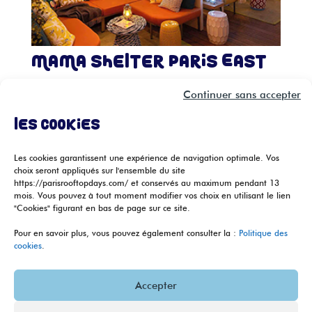
Mama Shelter Paris East
× Toiture-terrasse : Mama Shelter Paris
Continuer sans accepter
East Niché au cœur du 20ème
Les cookies
arrondissement, le rooftop du Mama
Shelter Paris East est un véritable refuge
Les cookies garantissent une expérience de navigation optimale. Vos
estival, à l’abri de l’agitation urbaine.
choix seront appliqués sur l'ensemble du site
https://parisrooftopdays.com/ et conservés au maximum pendant 13
Convivial et coloré, c’est le lieu parfait
mois. Vous pouvez à tout moment modifier vos choix en utilisant le lien
"Cookies" figurant en bas de page sur ce site.
pour se retrouver autour de mezzés...
« Entrées précédentes
Pour en savoir plus, vous pouvez également consulter la :
Politique des
cookies
.
2025 © Tous droits réservés
|
Paris Rooftop
Accepter
Days
|
contact@parisrooftopdays.com
|
Mentions légales